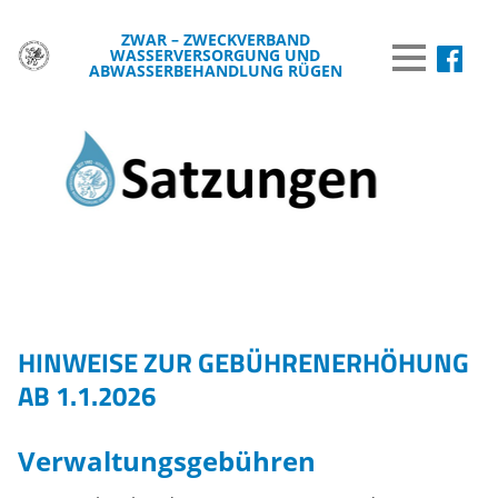
ZWAR – ZWECKVERBAND
WASSERVERSORGUNG UND
MENÜ
ABWASSERBEHANDLUNG RÜGEN
DER ZWAR
TRINKWASSER
ABWASSER
BREITBAND
WISSENSWERTES
HINWEISE ZUR GEBÜHRENERHÖHUNG
WASSER & UMWELT
AB 1.1.2026
VERÖFFENTLICHUNGEN
INFORMATIONEN
Verwaltungsgebühren