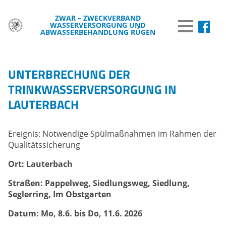
ZWAR – ZWECKVERBAND
WASSERVERSORGUNG UND
MENÜ
ABWASSERBEHANDLUNG RÜGEN
DER ZWAR
UNTERBRECHUNG DER
TRINKWASSER
TRINKWASSERVERSORGUNG IN
LAUTERBACH
ABWASSER
BREITBAND
Ereignis: Notwendige Spülmaßnahmen im Rahmen der
WISSENSWERTES
Qualitätssicherung
WASSER & UMWELT
Ort: Lauterbach
VERÖFFENTLICHUNGEN
Straßen: Pappelweg, Siedlungsweg, Siedlung,
Seglerring, Im Obstgarten
INFORMATIONEN
Datum: Mo, 8.6. bis Do, 11.6. 2026