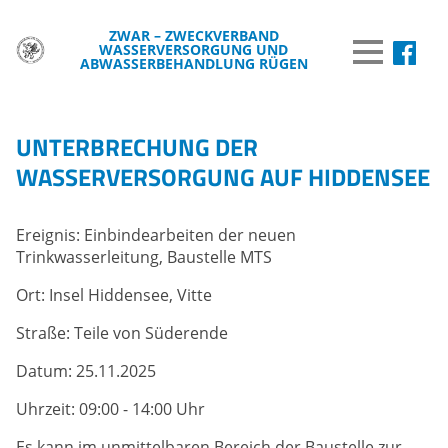
ZWAR – ZWECKVERBAND
WASSERVERSORGUNG UND
MENÜ
ABWASSERBEHANDLUNG RÜGEN
DER ZWAR
UNTERBRECHUNG DER
TRINKWASSER
WASSERVERSORGUNG AUF HIDDENSEE
ABWASSER
Ereignis: Einbindearbeiten der neuen
BREITBAND
Trinkwasserleitung, Baustelle MTS
WISSENSWERTES
Ort: Insel Hiddensee, Vitte
WASSER & UMWELT
Straße: Teile von Süderende
VERÖFFENTLICHUNGEN
Datum: 25.11.2025
INFORMATIONEN
Uhrzeit: 09:00 - 14:00 Uhr
Es kann im unmittelbaren Bereich der Baustelle zur